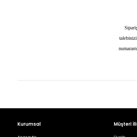
Sipariş
talebiniz
numaramız
Kurumsal
Müşteri İli