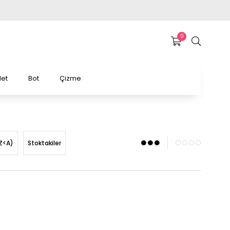
0
et
Bot
Çizme
Z<A)
Stoktakiler