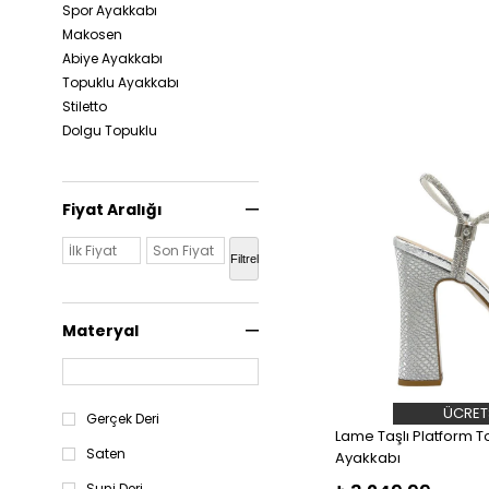
Spor Ayakkabı
Makosen
Abiye Ayakkabı
Topuklu Ayakkabı
Stiletto
Dolgu Topuklu
Fiyat Aralığı
Filtrele
Materyal
ÜCRET
Gerçek Deri
Lame Taşlı Platform T
Saten
Ayakkabı
Suni Deri